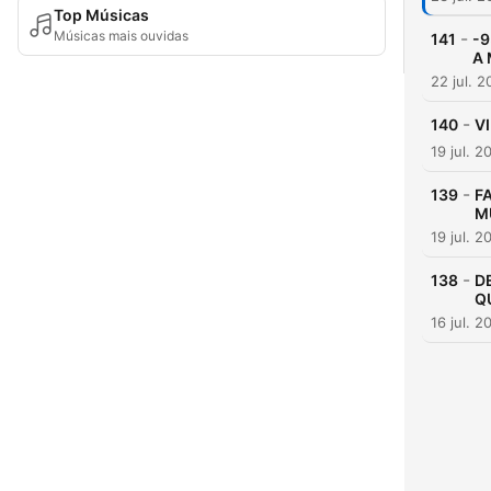
Top Músicas
Músicas mais ouvidas
-
141
-9
A 
22 jul. 
-
140
V
19 jul. 2
-
139
F
M
19 jul. 2
-
138
D
Q
16 jul. 2