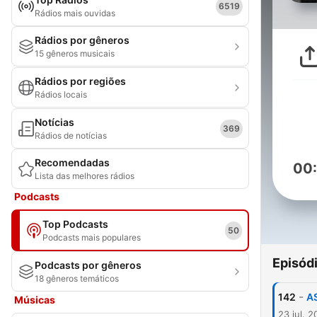
6519
Rádios mais ouvidas
Rádios por gêneros
15 gêneros musicais
Rádios por regiões
Rádios locais
Notícias
369
Rádios de notícias
Recomendadas
00
Lista das melhores rádios
Podcasts
Top Podcasts
50
Podcasts mais populares
Episód
Podcasts por gêneros
18 gêneros temáticos
-
142
A
Músicas
23 jul. 