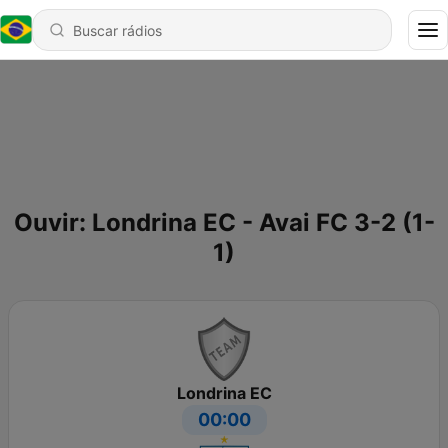
Ouvir: Londrina EC - Avai FC 3-2 (1-
1)
Londrina EC
00:00