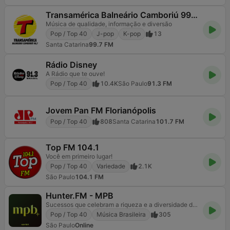
Transamérica Balneário Camboriú 99.7 FM
Música de qualidade, informação e diversão
Pop / Top 40
J-pop
K-pop
13
Santa Catarina
99.7 FM
Rádio Disney
A Rádio que te ouve!
Pop / Top 40
10.4K
São Paulo
91.3 FM
Jovem Pan FM Florianópolis
Pop / Top 40
808
Santa Catarina
101.7 FM
Top FM 104.1
Você em primeiro lugar!
Pop / Top 40
Variedade
2.1K
São Paulo
104.1 FM
Hunter.FM - MPB
Sucessos que celebram a riqueza e a diversidade da música brasileira. Rádio MPB!
Pop / Top 40
Música Brasileira
305
São Paulo
Online