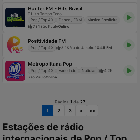
Hunter.FM - Hits Brasil
É Hit o Tempo Todo!
Pop / Top 40
Dance / EDM
Música Brasileira
781
São Paulo
Online
Positividade FM
Pop / Top 40
2.1K
Rio de Janeiro
104.5 FM
Metropolitana Pop
Pop / Top 40
Variedade
Notícias
4.2K
São Paulo
Online
Página
1
de
27
1
2
3
>
>>
Estações de rádio
internacionais de Pop / Top