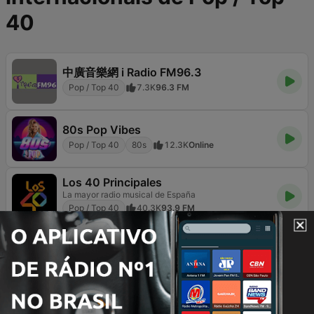
40
中廣音樂網 i Radio FM96.3
Pop / Top 40
7.3K
96.3 FM
80s Pop Vibes
Pop / Top 40
80s
12.3K
Online
Los 40 Principales
La mayor radio musical de España
Pop / Top 40
40.3K
93.9 FM
VOX FM
W Rytmie Hitów
Pop / Top 40
13.6K
104.4 FM
RMF FM
Najlepsza Muzyka