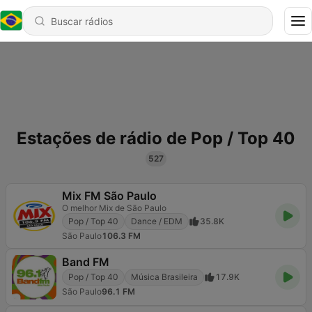
Estações de rádio de Pop / Top 40
527
Mix FM São Paulo
O melhor Mix de São Paulo
Pop / Top 40
Dance / EDM
35.8K
São Paulo
106.3 FM
Band FM
Pop / Top 40
Música Brasileira
17.9K
São Paulo
96.1 FM