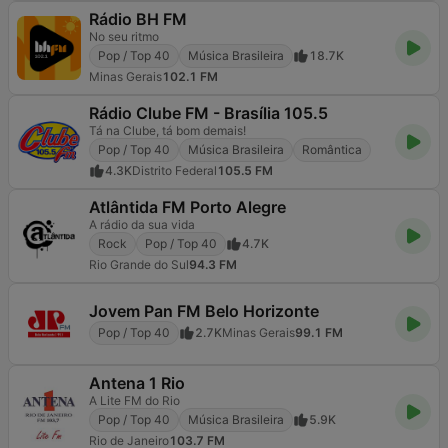
Rádio BH FM
No seu ritmo
Pop / Top 40
Música Brasileira
18.7K
Minas Gerais
102.1 FM
Rádio Clube FM - Brasília 105.5
Tá na Clube, tá bom demais!
Pop / Top 40
Música Brasileira
Romântica
4.3K
Distrito Federal
105.5 FM
Atlântida FM Porto Alegre
A rádio da sua vida
Rock
Pop / Top 40
4.7K
Rio Grande do Sul
94.3 FM
Jovem Pan FM Belo Horizonte
Pop / Top 40
2.7K
Minas Gerais
99.1 FM
Antena 1 Rio
A Lite FM do Rio
Pop / Top 40
Música Brasileira
5.9K
Rio de Janeiro
103.7 FM