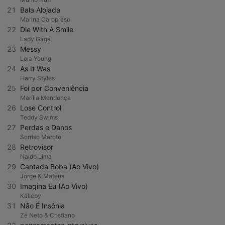
21
Bala Alojada
Marina Caropreso
22
Die With A Smile
Lady Gaga
23
Messy
Lola Young
24
As It Was
Harry Styles
25
Foi por Conveniência
Marília Mendonça
26
Lose Control
Teddy Swims
27
Perdas e Danos
Sorriso Maroto
28
Retrovisor
Naldo Lima
29
Cantada Boba (Ao Vivo)
Jorge & Mateus
30
Imagina Eu (Ao Vivo)
Kalleby
31
Não É Insônia
Zé Neto & Cristiano