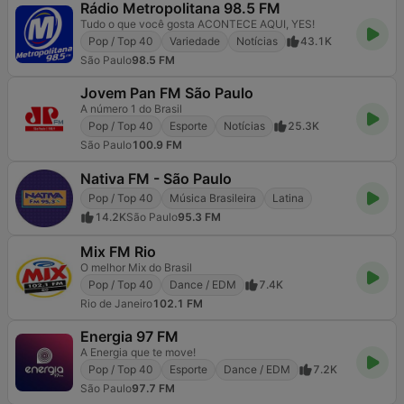
Rádio Metropolitana 98.5 FM
Tudo o que você gosta ACONTECE AQUI, YES!
Pop / Top 40
Variedade
Notícias
43.1K
São Paulo
98.5 FM
Jovem Pan FM São Paulo
A número 1 do Brasil
Pop / Top 40
Esporte
Notícias
25.3K
São Paulo
100.9 FM
Nativa FM - São Paulo
Pop / Top 40
Música Brasileira
Latina
14.2K
São Paulo
95.3 FM
Mix FM Rio
O melhor Mix do Brasil
Pop / Top 40
Dance / EDM
7.4K
Rio de Janeiro
102.1 FM
Energia 97 FM
A Energia que te move!
Pop / Top 40
Esporte
Dance / EDM
7.2K
São Paulo
97.7 FM