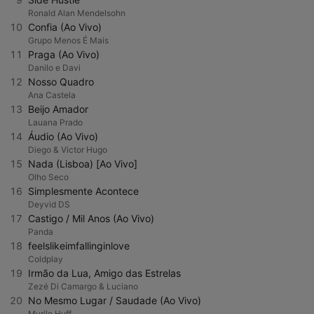
Ronald Alan Mendelsohn
10
Confia (Ao Vivo)
Grupo Menos É Mais
11
Praga (Ao Vivo)
Danilo e Davi
12
Nosso Quadro
Ana Castela
13
Beijo Amador
Lauana Prado
14
Áudio (Ao Vivo)
Diego & Victor Hugo
15
Nada (Lisboa) [Ao Vivo]
Olho Seco
16
Simplesmente Acontece
Deyvid DS
17
Castigo / Mil Anos (Ao Vivo)
Panda
18
feelslikeimfallinginlove
Coldplay
19
Irmão da Lua, Amigo das Estrelas
Zezé Di Camargo & Luciano
20
No Mesmo Lugar / Saudade (Ao Vivo)
Murilo Huff