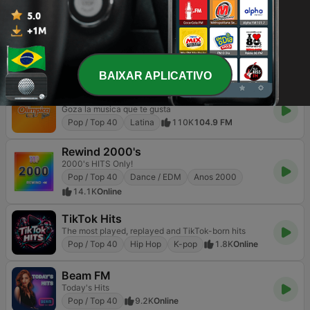
Pop / Top 40
Classic Rock
15.5K
90.6 FM
RDS - Radio Dimensione Suono
100% Grandi Successi
Pop / Top 40
Hits Clássicos
24K
103.0 FM
BAIXAR APLICATIVO
Olímpica Stereo - Medellín 104.9 FM
Goza la musica que te gusta
Pop / Top 40
Latina
110K
104.9 FM
Rewind 2000's
2000's HITS Only!
Pop / Top 40
Dance / EDM
Anos 2000
14.1K
Online
TikTok Hits
The most played, replayed and TikTok-born hits
Pop / Top 40
Hip Hop
K-pop
1.8K
Online
Beam FM
Today's Hits
Pop / Top 40
9.2K
Online