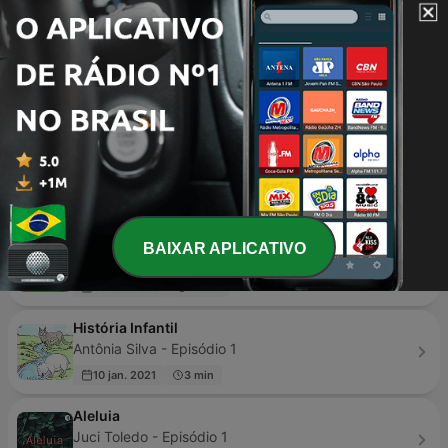
10 jun. 2022
42 min
Relax
Yen - Episódio 1
25 nov. 2021
6 min
Café Globo
MVS Radio - Episódio 1720
há 21 horas
47 min
Renascença - Só mais uma estória
BAIXAR APLICATIVO
Renascença - Episódio 86
30 abr. 2025
11 min
História Infantil
Antônia Silva - Episódio 1
10 jan. 2021
3 min
Aleluia
Juci Toledo - Episódio 1