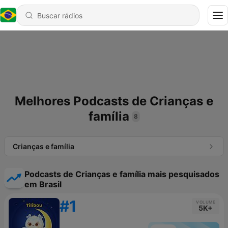
Melhores Podcasts de Crianças e
família
8
Crianças e família
Podcasts de Crianças e família mais pesquisados
em Brasil
#1
VOLUME
5K+