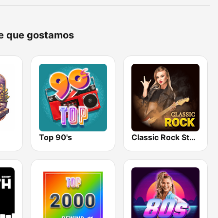
ne que gostamos
Top 90's
Classic Rock Station