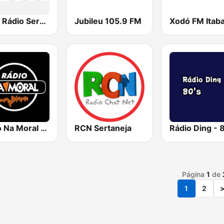
Rede Rádio Sergipe
Jubileu 105.9 FM
Rádio Na Moral 104.9 FM
RCN Sertaneja
Rádio Ding - 
Página
1
de
1
2