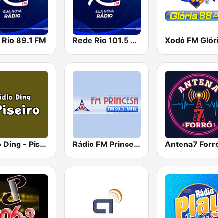
 Rio 89.1 FM
Rede Rio 101.5 FM
Xodó FM Glór
Rádio Ding - Piseiro
Rádio FM Princesa 99.3
Antena7 Forr