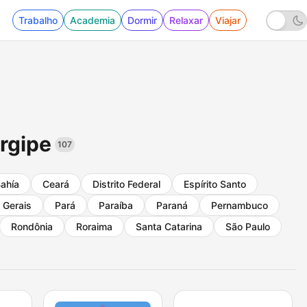
Trabalho
Academia
Dormir
Relaxar
Viajar
rgipe
107
ahía
Ceará
Distrito Federal
Espírito Santo
 Gerais
Pará
Paraíba
Paraná
Pernambuco
Rondônia
Roraima
Santa Catarina
São Paulo