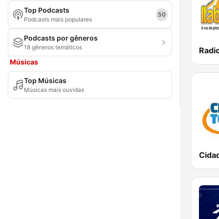
Top Podcasts
Rio Grande do Sul
50
Podcasts mais populares
Rondônia
Podcasts por gêneros
18 gêneros temáticos
Roraima
Músicas
Santa Catarina
Top Músicas
São Paulo
Músicas mais ouvidas
Sergipe
Tocantins
Cida