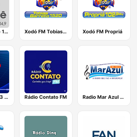
Radio Aperipê 104.9 FM
Xodó FM Tobias Barreto
Xodó FM Propriá
Rede Rio 102.3 FM
Rádio Contato FM
Radio Mar Azul FM