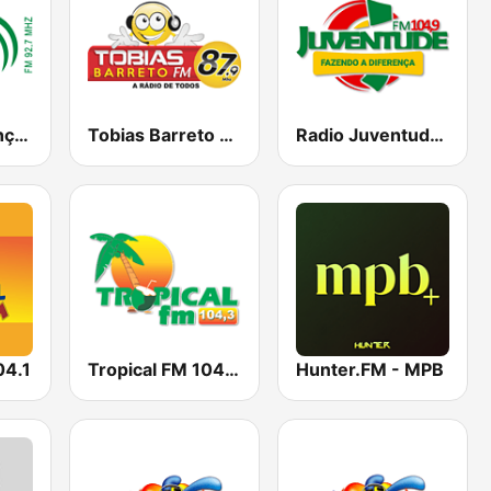
Rádio Esperança de Estância
Tobias Barreto FM 87.9
Radio Juventude FM
04.1
Tropical FM 104.3
Hunter.FM - MPB