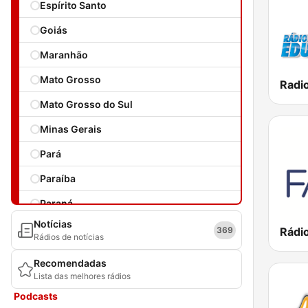
Espírito Santo
Goiás
Maranhão
Mato Grosso
Radi
Mato Grosso do Sul
Minas Gerais
Pará
Paraíba
Paraná
Notícias
Pernambuco
369
Rádios de notícias
Piauí
Recomendadas
Lista das melhores rádios
Rio de Janeiro
Podcasts
Rio Grande do Norte