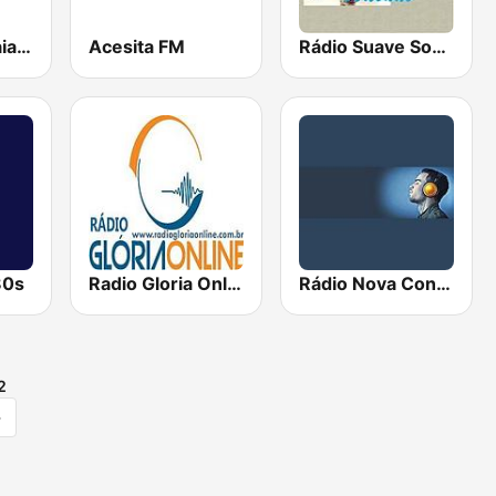
Xodó FM Itabaianinha
Acesita FM
Rádio Suave Som Adonai
80s
Radio Gloria Online
Rádio Nova Conquista
2
>