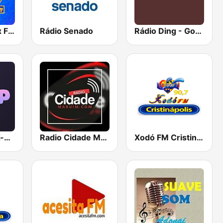
Rádio Play Mix FM
Rádio Senado
Rádio Ding - Gospel
Hunter.FM - K-pop
Radio Cidade Maruim
Xodó FM Cristinápolis