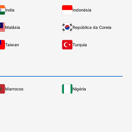
Índia
Indonésia
Malásia
República da Coreia
Taiwan
Turquia
Marrocos
Nigéria