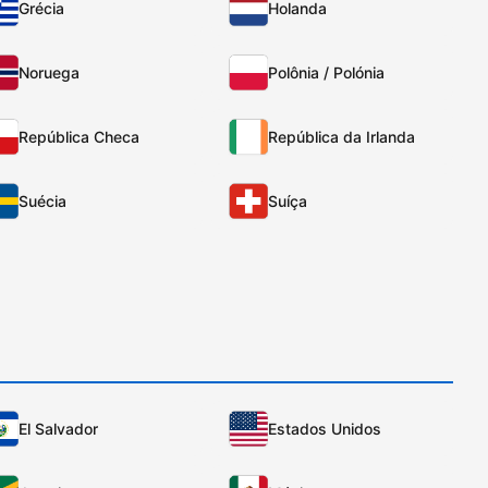
Grécia
Holanda
Noruega
Polônia / Polónia
República Checa
República da Irlanda
Suécia
Suíça
El Salvador
Estados Unidos