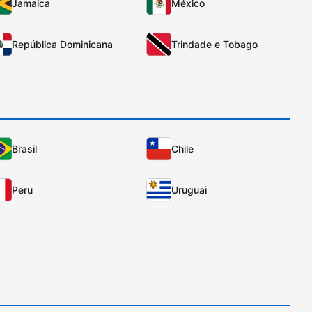
Jamaica
México
República Dominicana
Trindade e Tobago
Brasil
Chile
Peru
Uruguai