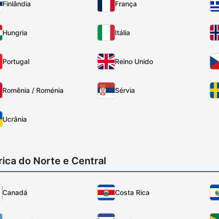
Finlândia
França
Hungria
Itália
Portugal
Reino Unido
Romênia / Roménia
Sérvia
Ucrânia
ica do Norte e Central
Canadá
Costa Rica