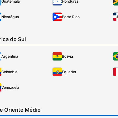
Guatemala
Honduras
Nicarágua
Porto Rico
ica do Sul
Argentina
Bolívia
Colômbia
Equador
Venezuela
 e Oriente Médio