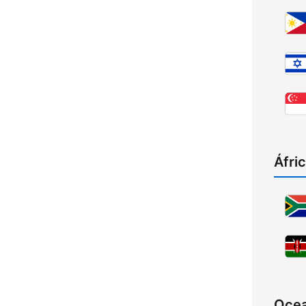
Áfri
Ocea