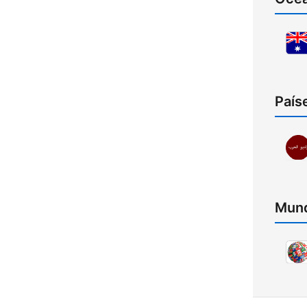
País
Mund