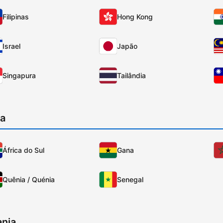
Filipinas
Hong Kong
Israel
Japão
Singapura
Tailândia
ca
África do Sul
Gana
Quênia / Quénia
Senegal
nia