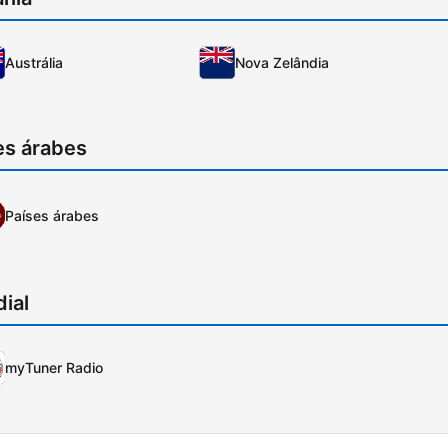
Austrália
Nova Zelândia
es árabes
Países árabes
ial
myTuner Radio