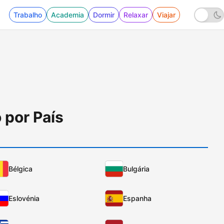
Trabalho
Academia
Dormir
Relaxar
Viajar
 por País
Bélgica
Bulgária
Eslovénia
Espanha