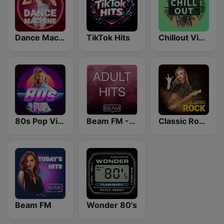
Dance Machine
TikTok Hits
Chillout Vibes
80s Pop Vibes
Beam FM - Adult Hits
Classic Rock Station
Beam FM
Wonder 80's