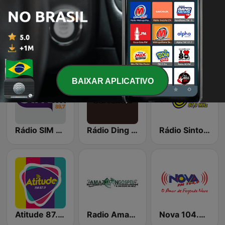
Rádio Novo Tempo - Nova Venécia
Radio Jesus Liberta
Barra FM 98.5
BAIXAR APLICATIVO
Rádio SIM FM - São Domingos
Rádio Ding - Sertanejo
Rádio Sintonia 87.9 FM
Atitude 87.9 FM
Radio Amazon Gospel
Nova 104.9 FM