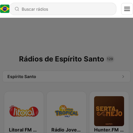
Rádios de Espírito Santo
129
Espírito Santo
Litoral FM - Vitória
Rádio Jovem Tropical
Hunter.FM - Sertanejo