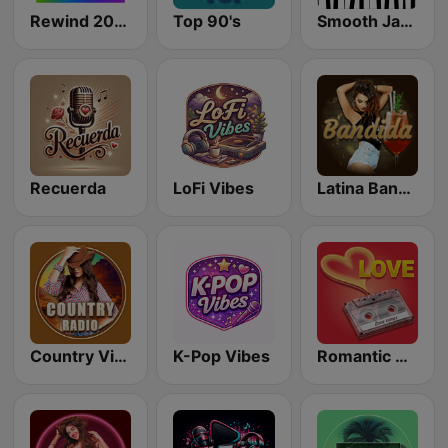
Rewind 2000's
Top 90's
Smooth Jazz - Groov
Recuerda
LoFi Vibes
Latina Bandida!
Country Vibes
K-Pop Vibes
Romantic Vibes