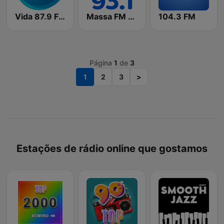
Vida 87.9 FM
Massa FM Guarapari
104.3 FM
Página
1
de
3
1
2
3
>
Estações de rádio online que gostamos