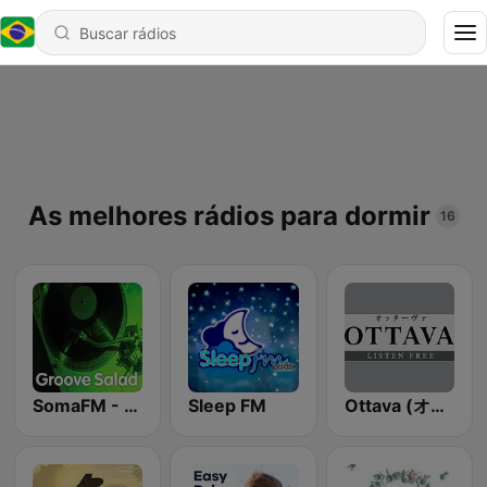
As melhores rádios para dormir
16
SomaFM - Groove Salad
Sleep FM
Ottava (オッターヴァ)