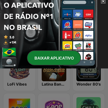
Estações de rádio online que gostamos
Classic Rock Station
80s Pop Vibes
Romantic Vibes
BAIXAR APLICATIVO
LoFi Vibes
Latina Bandida!
Wonder 80's