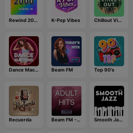
Rewind 2000's
K-Pop Vibes
Chillout Vibes
Dance Machine
Beam FM
Top 90's
Recuerda
Beam FM - Adult Hits
Smooth Jazz - Groov