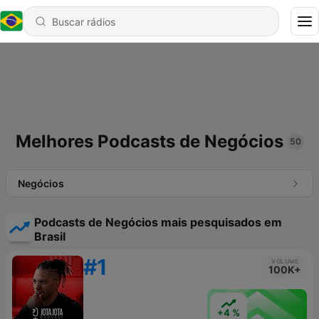
Melhores Podcasts de Negócios
50
Negócios
Podcasts de Negócios mais pesquisados em
Brasil
#1
VOLUME
100K+
+4 %