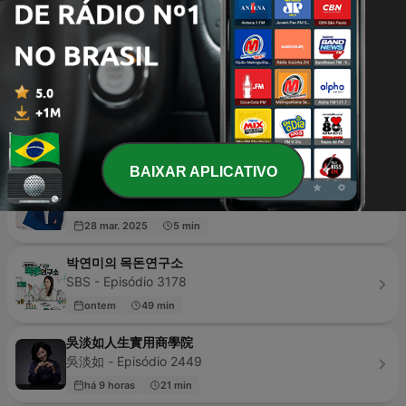
Fundos De Investimento
Karoline Angelo - Episódio 1
22 set. 2020
10 min
Os Sócios Podcast
Grupo Primo - Episódio 306
há 1 semana
125 min
BAIXAR APLICATIVO
CBN Empresa| Londrina
CBN Empresa| Londrina - Episódio 73
28 mar. 2025
5 min
박연미의 목돈연구소
SBS - Episódio 3178
ontem
49 min
吳淡如人生實用商學院
吳淡如 - Episódio 2449
há 9 horas
21 min