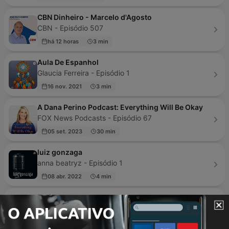
CBN Dinheiro - Marcelo d'Agosto
CBN - Episódio 507
há 12 horas
3 min
Aula De Espanhol
Glaucia Ferreira - Episódio 1
16 nov. 2021
3 min
A Dana Perino Podcast: Everything Will Be Okay
FOX News Podcasts - Episódio 67
05 set. 2023
30 min
luiz gonzaga
anna beatryz - Episódio 1
08 abr. 2022
4 min
Braincast
B9 - Episódio 653
há 5 dias
110 min