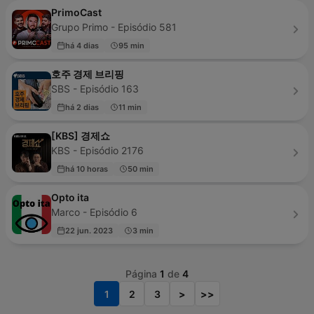
PrimoCast
Grupo Primo - Episódio 581
há 4 dias
95 min
호주 경제 브리핑
SBS - Episódio 163
há 2 dias
11 min
[KBS] 경제쇼
KBS - Episódio 2176
há 10 horas
50 min
Opto ita
Marco - Episódio 6
22 jun. 2023
3 min
Página
1
de
4
1
2
3
>
>>