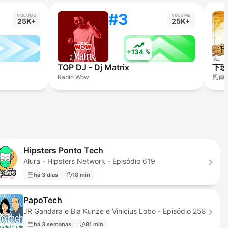
#3
VOLUME
VOLUME
25K+
25K+
+134 %
TOP DJ - Dj Matrix
下
Radio Wow
風傳
Hipsters Ponto Tech
Alura - Hipsters Network - Episódio 619
há 3 dias
18 min
PapoTech
JR Gandara e Bia Kunze e Vinicius Lobo - Episódio 258
há 3 semanas
81 min