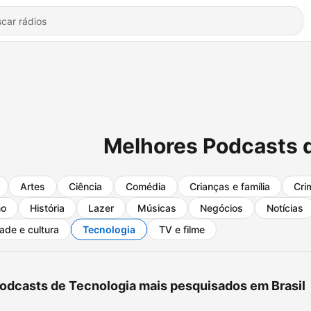
Melhores Podcasts 
Artes
Ciência
Comédia
Crianças e família
Cri
no
História
Lazer
Músicas
Negócios
Notícias
ade e cultura
Tecnologia
TV e filme
odcasts de Tecnologia mais pesquisados em Brasil