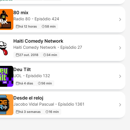
80 mix
Radio 80 - Episódio 424
há 12 horas
58 min
Haiti Comedy Network
Haiti Comedy Network - Episódio 27
27 out. 2018
34 min
Deu Tilt
UOL - Episódio 132
há 4 dias
56 min
Desde el reloj
Jacobo Vidal Pascual - Episódio 1361
há 3 semanas
16 min