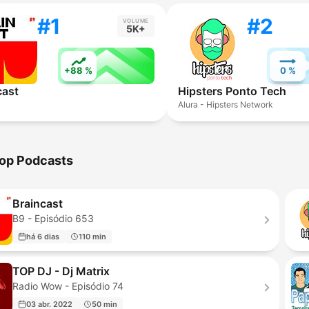
#1
#2
VOLUME
5K+
+88 %
0 %
cast
Hipsters Ponto Tech
Alura - Hipsters Network
op Podcasts
Braincast
B9 - Episódio 653
há 6 dias
110 min
TOP DJ - Dj Matrix
Radio Wow - Episódio 74
03 abr. 2022
50 min