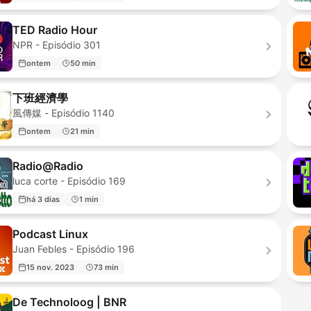
TED Radio Hour
NPR - Episódio 301
ontem
50 min
下班經濟學
風傳媒 - Episódio 1140
ontem
21 min
Radio@Radio
luca corte - Episódio 169
há 3 dias
1 min
Podcast Linux
Juan Febles - Episódio 196
15 nov. 2023
73 min
De Technoloog | BNR