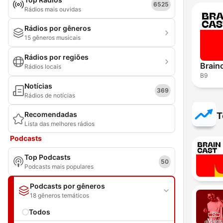
6525
Rádios mais ouvidas
Rádios por gêneros
15 gêneros musicais
Rádios por regiões
Brain
Rádios locais
B9
Notícias
369
Rádios de notícias
Recomendadas
T
Lista das melhores rádios
Podcasts
Top Podcasts
50
Podcasts mais populares
Podcasts por gêneros
18 gêneros temáticos
Todos