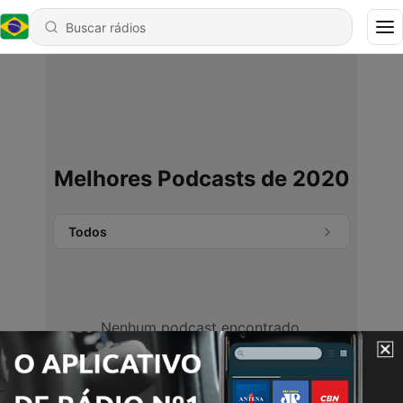
Melhores Podcasts de 2020
Todos
Nenhum podcast encontrado.