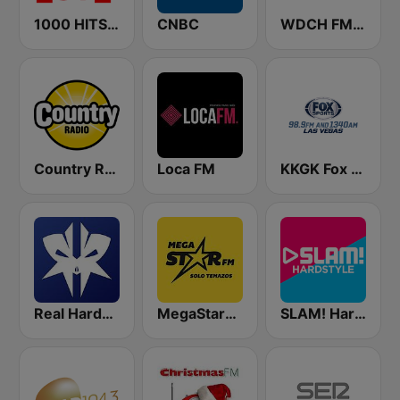
1000 HITS Love
CNBC
WDCH FM Bloomberg Radio 99.1
Country Radio
Loca FM
KKGK Fox Sports Radio 1340 AM
Real Hardstyle
MegaStarFM
SLAM! Hardstyle