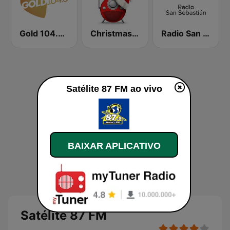
Gold 104.3 FM
Christmas FM
Radio San Sebastián SER
Satélite 87 FM ao vivo
BAIXAR APLICATIVO
Satélite 87 FM