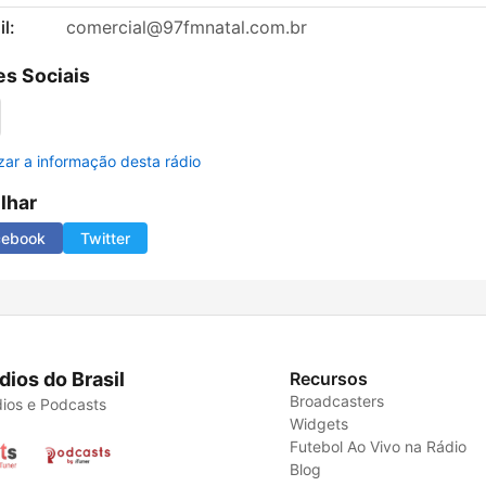
l:
comercial@97fmnatal.com.br
s Sociais
izar a informação desta rádio
ilhar
cebook
Twitter
dios do Brasil
Recursos
Broadcasters
ios e Podcasts
Widgets
Futebol Ao Vivo na Rádio
Blog