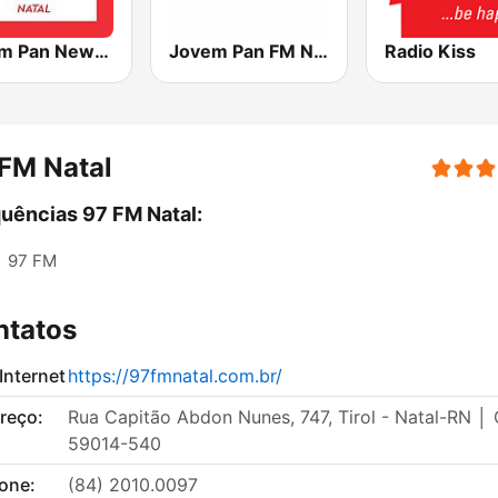
Jovem Pan News FM Natal
Jovem Pan FM Natal
Radio Kiss
FM Natal
uências 97 FM Natal:
:
97 FM
ntatos
 Internet
https://97fmnatal.com.br/
reço:
Rua Capitão Abdon Nunes, 747, Tirol - Natal-RN │ 
59014-540
fone:
(84) 2010.0097