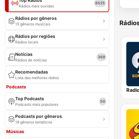
Top Rádios
6525
Rádios mais ouvidas
Rádios por gêneros
Rádio
15 gêneros musicais
Rádios por regiões
Rádios locais
Notícias
369
Rádios de notícias
Recomendadas
Lista das melhores rádios
Podcasts
Radi
Top Podcasts
50
Podcasts mais populares
Podcasts por gêneros
18 gêneros temáticos
Músicas