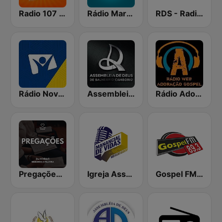
Radio 107 FM
Rádio Marumby 730 AM
RDS - Radio Dimensione Suono
Rádio Novo Tempo - Maringá
Assembleia de Deus
Rádio Adoração Gospel
Pregações Web Rádio
Igreja Assembleia de Deus
Gospel FM 89.3