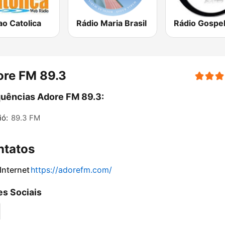
o Catolica
Rádio Maria Brasil
ore FM 89.3
uências Adore FM 89.3:
ió:
89.3 FM
ntatos
 Internet
https://adorefm.com/
s Sociais