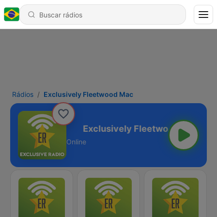
Rádios
Exclusively Fleetwood Mac
leetwood Mac
Online