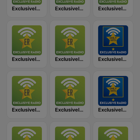
Exclusively Led Zeppelin
Exclusively Queen
Exclusively Pink Floyd
Exclusively Rolling Stones
Exclusively Deep Purple
Exclusively Eagles - HITS
Exclusively AC/DC
Exclusively Supertramp
Exclusively Pink Floyd - HITS