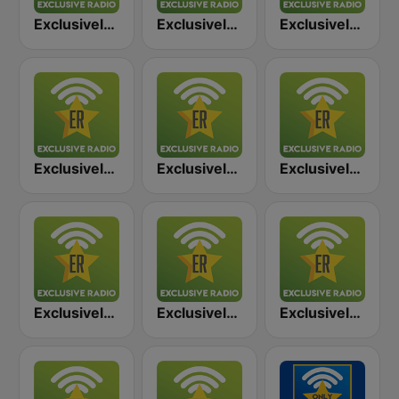
Exclusively Queen
Exclusively Dire Straits
Exclusively Pink Floyd
Exclusively Led Zeppelin
Exclusively Rolling Stones
Exclusively Genesis
Exclusively The Doors
Exclusively Deep Purple
Exclusively Supertramp