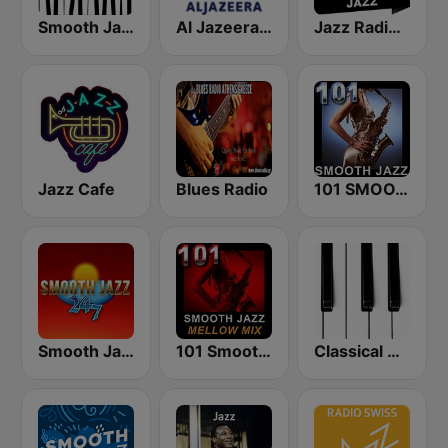
Smooth Jazz - Groov
Al Jazeera English (قناة الجزيرة)
Jazz Radio Classic Jazz
Jazz Cafe
Blues Radio
101 SMOOTH JAZZ
Smooth Jazz 247
101 Smooth Jazz Mellow Mix
Classical Horizon Radio (International)