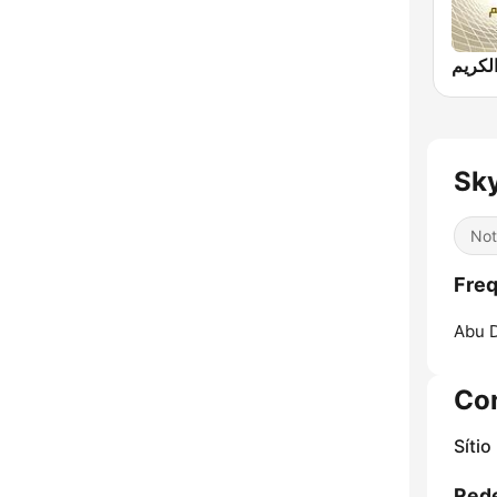
Not
Abu D
Co
Sítio
Rede