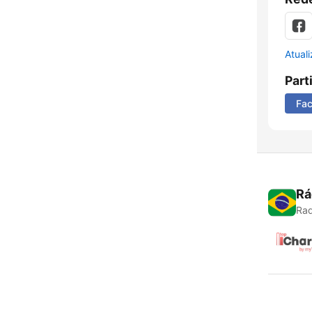
Atual
Part
Fa
Rá
Rad