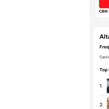
CBN 
Alt
Freq
Carir
Top
1
2