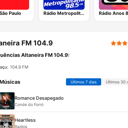
São Paulo
Rádio Metropolitana 98.5 FM
Rádio Anos 
aneira FM 104.9
uências Altaneira FM 104.9:
iaçu:
104.9 FM
 Músicas
Últimos 7 dias
Últimos 30 
Romance Desapegado
Conde do Forró
Heartless
Radios