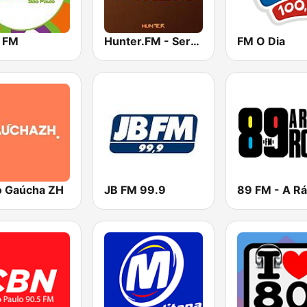
 FM
Hunter.FM - Sertanejo
FM O Dia
o Gaúcha ZH
JB FM 99.9