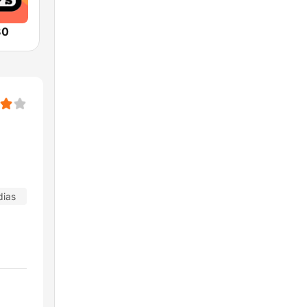
80
dias