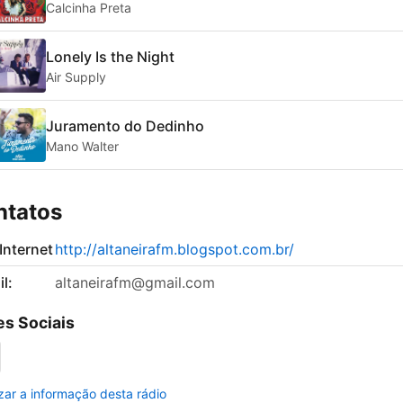
Calcinha Preta
Lonely Is the Night
Air Supply
Juramento do Dedinho
Mano Walter
ntatos
 Internet
http://altaneirafm.blogspot.com.br/
l:
altaneirafm@gmail.com
s Sociais
izar a informação desta rádio