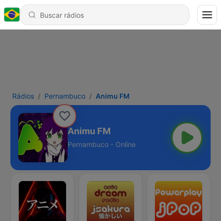
Rádios
Pernambuco
Animu FM
Animu FM
Pernambuco - Online