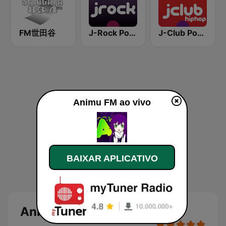
FM世田谷
J-Rock Powerplay
J-Club Powerplay HipHop
Animu FM ao vivo
BAIXAR APLICATIVO
Animu FM