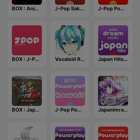
BOX : Anime Radio -アニメラジオ
J-Pop Sakura 懐かしい
J-Pop Powerplay
BOX : J-POP Radio - ジェイポップ 無線
Vocaloid Radio
Japan Hits - Asia DREAM Radio
BOX : Japan City Pop -日本のシティポップ
J-Pop Powerplay Kawaii
Japanimradio - Osaka