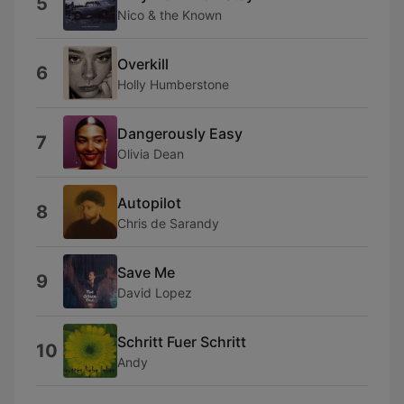
5
Nico & the Known
Overkill
6
Holly Humberstone
Dangerously Easy
7
Olivia Dean
Autopilot
8
Chris de Sarandy
Save Me
9
David Lopez
Schritt Fuer Schritt
10
Andy