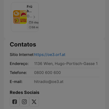
Frühstück
bei
mir
ORF Hitradio Ö3 - Episódio 6
5 days ago
58 min
Contatos
Sítio Internet
https://oe3.orf.at
Endereço:
1136 Wien, Hugo-Portisch-Gasse 1
Telefone:
0800 600 600
E-mail:
hitradio@oe3.at
Redes Sociais