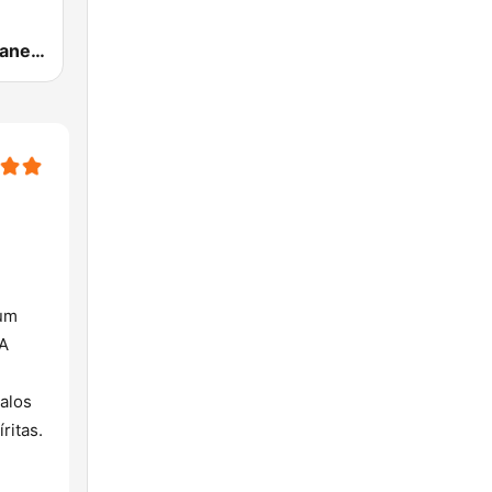
CBN Rio de Janeiro
 um
 A
valos
ritas.