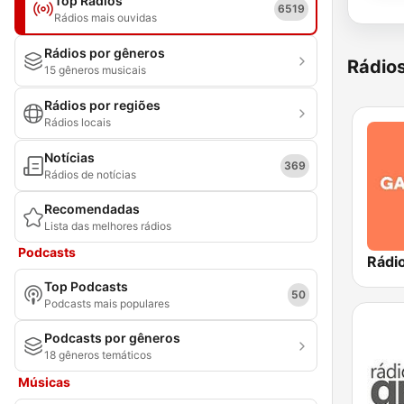
Top Rádios
6519
Rádios mais ouvidas
Rádios por gêneros
Rádio
15 gêneros musicais
Rádios por regiões
Rádios locais
Notícias
369
Rádios de notícias
Recomendadas
Lista das melhores rádios
Podcasts
Rádi
Top Podcasts
50
Podcasts mais populares
Podcasts por gêneros
18 gêneros temáticos
Músicas