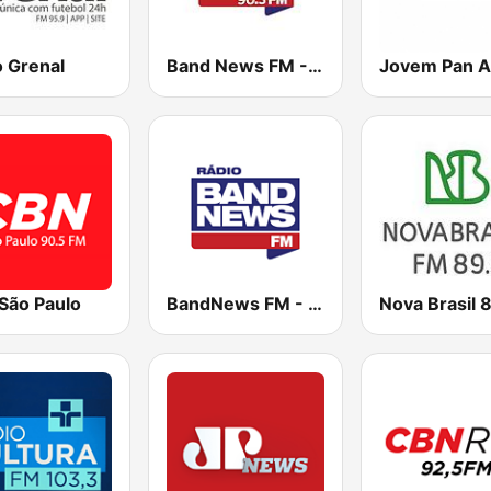
o Grenal
Band News FM - 90.3 RJ
Jovem Pan 
São Paulo
BandNews FM - 96.9 SP