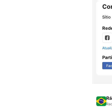
Co
Sítio
Rede
Atual
Part
Fa
Rá
Rad