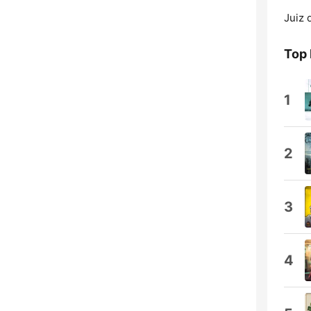
Juiz 
Top
1
2
3
4