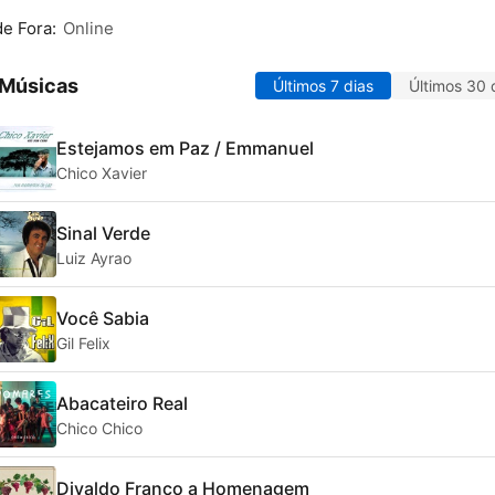
de Fora:
Online
 Músicas
Últimos 7 dias
Últimos 30 
Estejamos em Paz / Emmanuel
Chico Xavier
Sinal Verde
Luiz Ayrao
Você Sabia
Gil Felix
Abacateiro Real
Chico Chico
Divaldo Franco a Homenagem