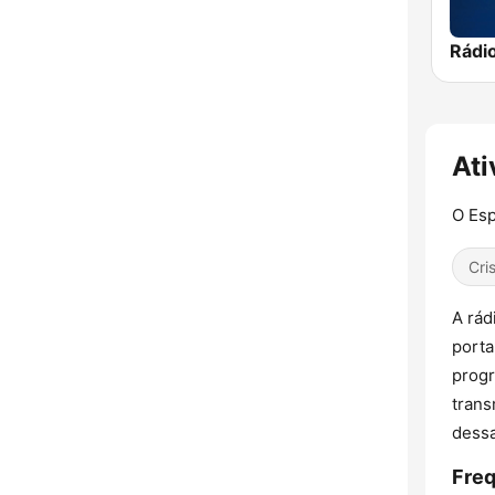
Ati
O Esp
Cri
A rád
porta
progr
trans
dessa
Freq