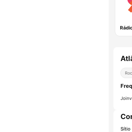
Rádi
Atl
Ro
Freq
Joinvi
Co
Sítio