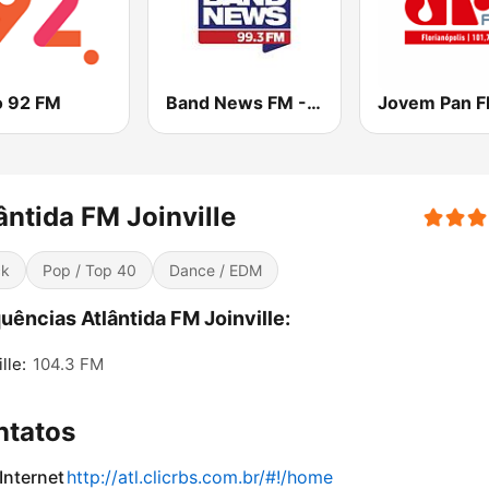
o 92 FM
Band News FM - 99.3 Porto Alegre
ântida FM Joinville
ck
Pop / Top 40
Dance / EDM
uências Atlântida FM Joinville:
lle:
104.3 FM
ntatos
 Internet
http://atl.clicrbs.com.br/#!/home