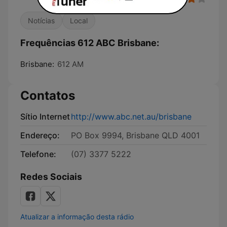
Notícias
Local
Frequências 612 ABC Brisbane:
Brisbane:
612 AM
Contatos
Sítio Internet
http://www.abc.net.au/brisbane
Endereço:
PO Box 9994, Brisbane QLD 4001
Telefone:
(07) 3377 5222
Redes Sociais
Atualizar a informação desta rádio