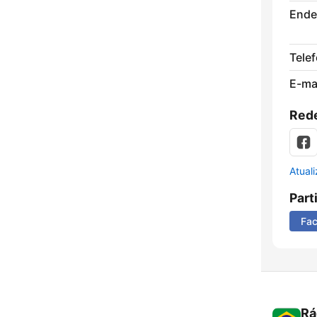
Ende
Tele
E-mai
Rede
Atual
Part
Fa
Rá