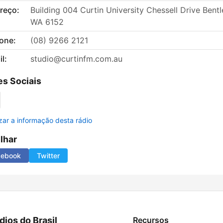
reço:
Building 004 Curtin University Chessell Drive Bentl
WA 6152
fone:
(08) 9266 2121
l:
studio@curtinfm.com.au
s Sociais
izar a informação desta rádio
ilhar
cebook
Twitter
dios do Brasil
Recursos