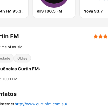
Smooth FM 95.3 Sydney
KIIS 106.5 FM
Nova 93.7
tin FM
etime of music
iedade
Oldies
uências Curtin FM:
:
100.1 FM
ntatos
 Internet
http://www.curtinfm.com.au/