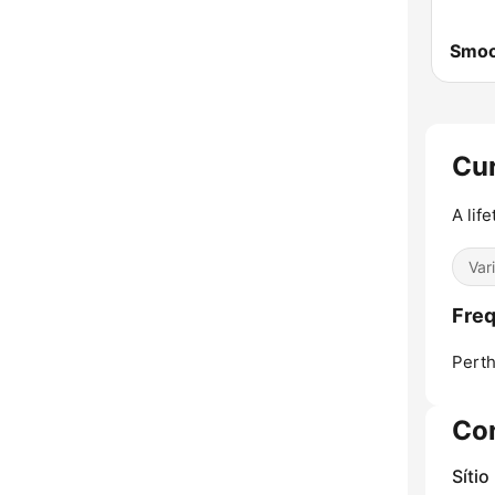
Cur
A lif
Var
Freq
Perth
Co
Sítio