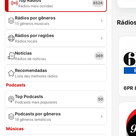
Top Rádios
6524
Rádios mais ouvidas
Rádios por gêneros
Rádio
15 gêneros musicais
Rádios por regiões
Rádios locais
Notícias
369
Rádios de notícias
Recomendadas
Lista das melhores rádios
Podcasts
6PR 
Top Podcasts
50
Podcasts mais populares
Podcasts por gêneros
18 gêneros temáticos
Músicas