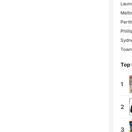
Laun
Melb
Perth
Philli
Sydn
Towns
Top
1
2
3