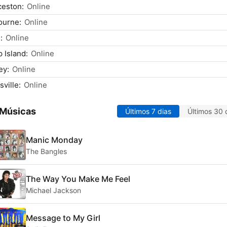
ceston:
Online
ourne:
Online
:
Online
p Island:
Online
ey:
Online
ville:
Online
 Músicas
Últimos 7 dias
Últimos 30 
Manic Monday
The Bangles
The Way You Make Me Feel
Michael Jackson
Message to My Girl