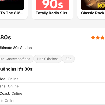
Back To The 80's Radio
Totally Radio 90s
s 80s
ltimate 80s Station
lto-Contemporânea
Hits Clássicos
80s
uências It's 80s:
ide:
Online
ane:
Online
Coast:
Online
t:
Online