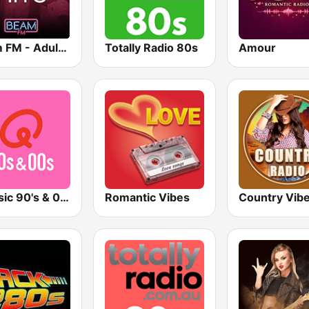
Beam FM - Adult Hits
Totally Radio 80s
Amour
Qmusic 90's & 00's
Romantic Vibes
Country Vib