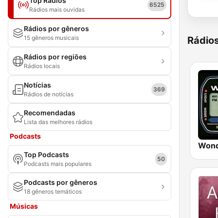
Top Rádios
6525
Rádios mais ouvidas
Rádios por gêneros
15 gêneros musicais
Rádio
Rádios por regiões
Rádios locais
Notícias
369
Rádios de notícias
Recomendadas
Lista das melhores rádios
Podcasts
Wond
Top Podcasts
50
Podcasts mais populares
Podcasts por gêneros
18 gêneros temáticos
Músicas