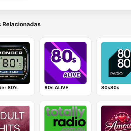
s Relacionadas
er 80's
80s ALIVE
80s80s