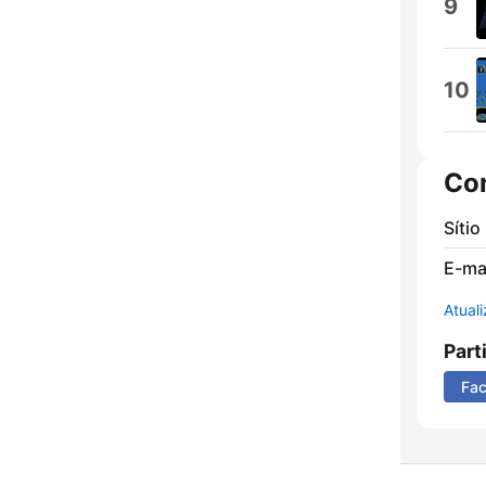
9
10
Co
Sítio
E-mai
Atual
Part
Fa