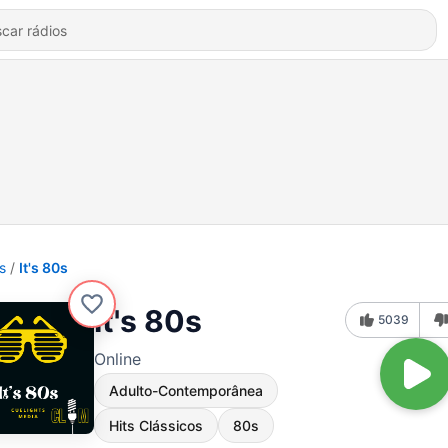
s
It's 80s
It's 80s
5039
Online
Adulto-Contemporânea
Hits Clássicos
80s