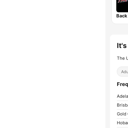
It'
The U
Adu
Freq
Adela
Brisb
Gold 
Hobar