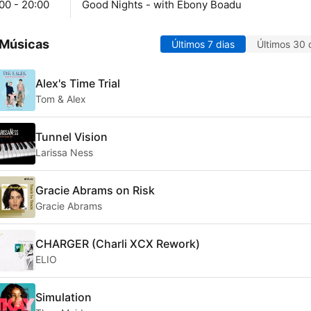
00 - 20:00
Good Nights - with Ebony Boadu
 Músicas
Últimos 7 dias
Últimos 30 
Alex's Time Trial
Tom & Alex
Tunnel Vision
Larissa Ness
Gracie Abrams on Risk
Gracie Abrams
CHARGER (Charli XCX Rework)
ELIO
Simulation