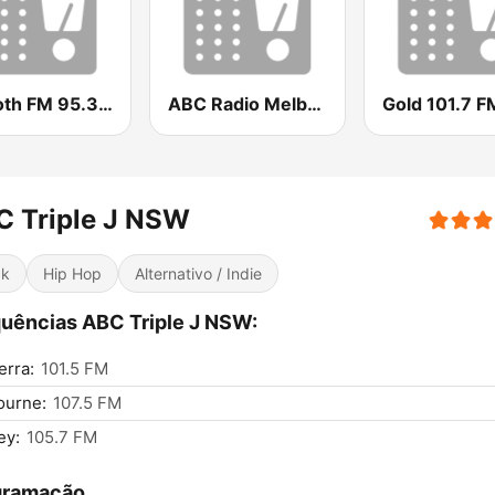
Smooth FM 95.3 Sydney
ABC Radio Melbourne
Gold 101.7 F
C Triple J NSW
ck
Hip Hop
Alternativo / Indie
uências ABC Triple J NSW:
rra:
101.5 FM
ourne:
107.5 FM
ey:
105.7 FM
gramação