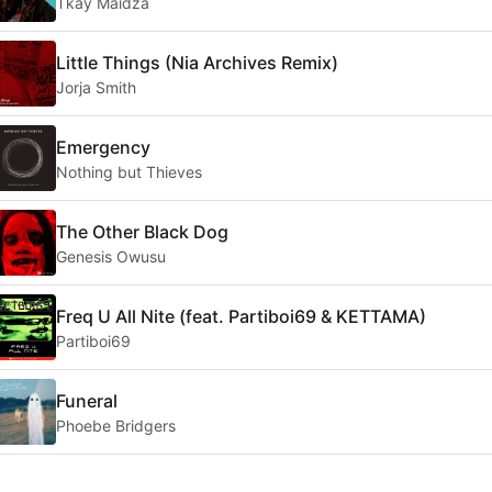
Tkay Maidza
Little Things (Nia Archives Remix)
Jorja Smith
Emergency
Nothing but Thieves
The Other Black Dog
Genesis Owusu
Freq U All Nite (feat. Partiboi69 & KETTAMA)
Partiboi69
Funeral
Phoebe Bridgers