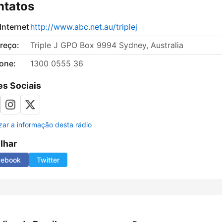
ntatos
 Internet
http://www.abc.net.au/triplej
reço:
Triple J GPO Box 9994 Sydney, Australia
fone:
1300 0555 36
s Sociais
izar a informação desta rádio
ilhar
cebook
Twitter