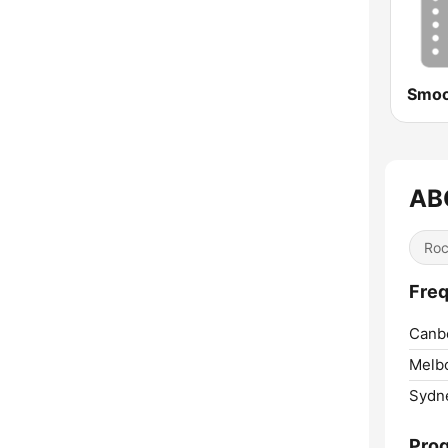
AB
Ro
Freq
Canbe
Melb
Sydn
Pro