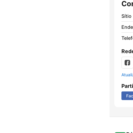
Co
Sítio
Ende
Tele
Rede
Atual
Part
Fa