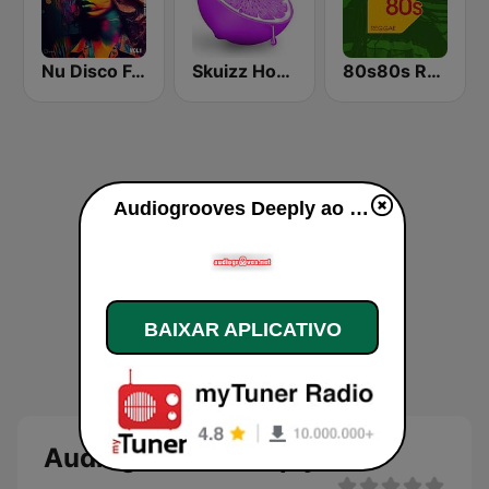
Nu Disco Funk Radio
Skuizz House
80s80s Reggae
Audiogrooves Deeply ao vivo
BAIXAR APLICATIVO
Audiogrooves Deeply