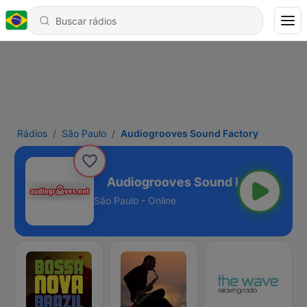
Rádios
São Paulo
Audiogrooves Sound Factory
nd Factory
São Paulo - Online