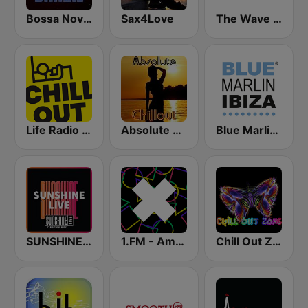
Bossa Nova Brazil
Sax4Love
The Wave - Relaxing radio
Life Radio Chill Out
Absolute Chillout
Blue Marlin Ibiza Radio
SUNSHINE LIVE
1.FM - Amsterdam Trance
Chill Out Zone