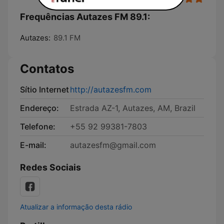
Frequências Autazes FM 89.1:
Autazes:
89.1 FM
Contatos
Sítio Internet
http://autazesfm.com
Endereço:
Estrada AZ-1, Autazes, AM, Brazil
Telefone:
+55 92 99381-7803
E-mail:
autazesfm@gmail.com
Redes Sociais
Atualizar a informação desta rádio