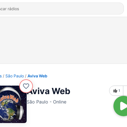
s
São Paulo
Aviva Web
Aviva Web
1
São Paulo - Online