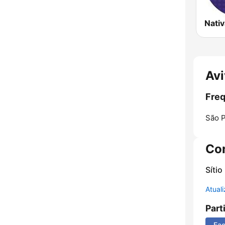
Av
Freq
São P
Co
Sítio
Atual
Part
Fa