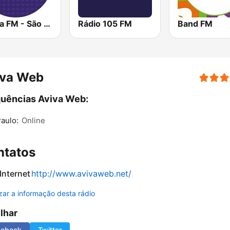
Nativa FM - São Paulo
Rádio 105 FM
Band FM
iva Web
uências Aviva Web:
aulo:
Online
ntatos
 Internet
http://www.avivaweb.net/
izar a informação desta rádio
ilhar
cebook
Twitter