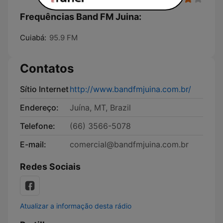
Frequências Band FM Juina:
Cuiabá:
95.9 FM
Contatos
Sítio Internet
http://www.bandfmjuina.com.br/
Endereço:
Juína, MT, Brazil
Telefone:
(66) 3566-5078
E-mail:
comercial@bandfmjuina.com.br
Redes Sociais
Atualizar a informação desta rádio