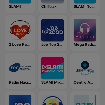
SLAM!
Chilltrax
SLAM! Nonstop
2 Love Radio
Joe Top 2000
Mega Radio Dance
Rádio Nacional da Amazônia
SLAM! Mixmarathon
Centro América FM 99.1