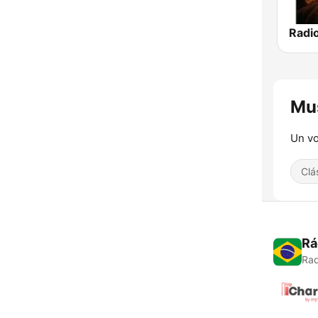
Radi
Mus
Un vo
Clá
Rá
Rad