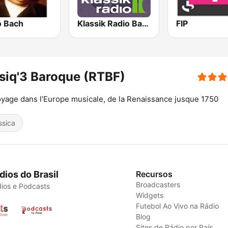
o Bach
Klassik Radio Bach
FIP
iq'3 Baroque (RTBF)
yage dans l’Europe musicale, de la Renaissance jusque 1750
ssica
dios do Brasil
Recursos
Broadcasters
ios e Podcasts
Widgets
Futebol Ao Vivo na Rádio
Blog
Sites de Rádio por País