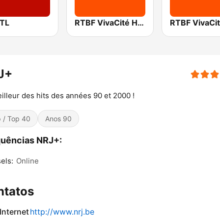
RTL
RTBF VivaCité Hainaut
J+
illeur des hits des années 90 et 2000 !
 / Top 40
Anos 90
uências NRJ+:
els:
Online
ntatos
 Internet
http://www.nrj.be