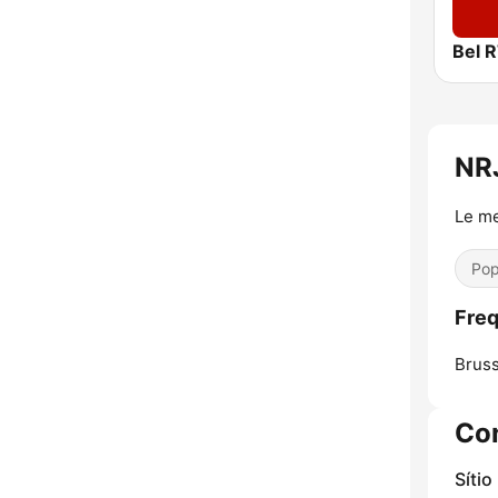
Bel 
NR
Le me
Pop
Freq
Bruss
Co
Sítio