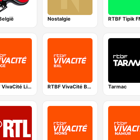
België
Nostalgie
RTBF Tipik 
RTBF VivaCité Liège
RTBF VivaCité Bruxelles
Tarmac