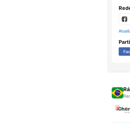
Rede
Atual
Part
Fa
Rá
Rad