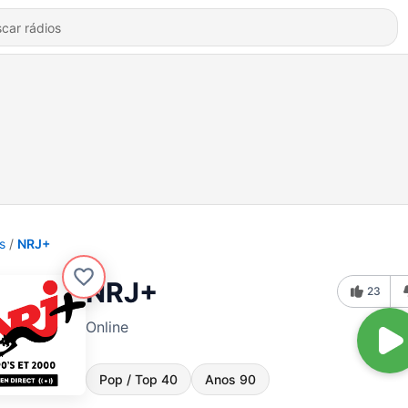
s
NRJ+
NRJ+
23
Online
Pop / Top 40
Anos 90