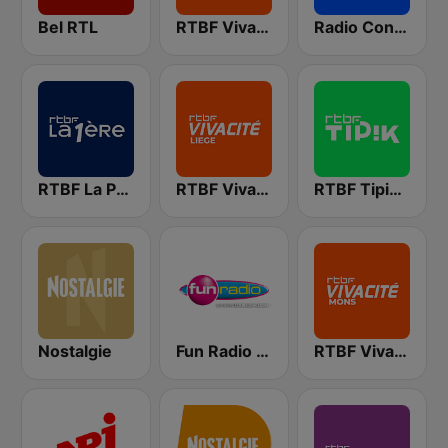
Bel RTL
RTBF VivaCité Bruxelles
Radio Contact
RTBF La Première
RTBF VivaCité Liège
RTBF Tipik FM
Nostalgie
Fun Radio BELGIQUE
RTBF VivaCité Hainaut