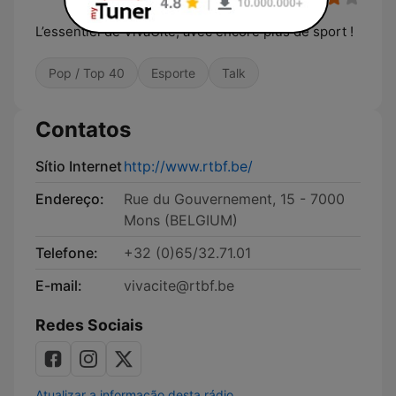
L’essentiel de VivaCité, avec encore plus de sport !
Pop / Top 40
Esporte
Talk
Contatos
Sítio Internet
http://www.rtbf.be/
Endereço:
Rue du Gouvernement, 15 - 7000
Mons (BELGIUM)
Telefone:
+32 (0)65/32.71.01
E-mail:
vivacite@rtbf.be
Redes Sociais
Atualizar a informação desta rádio