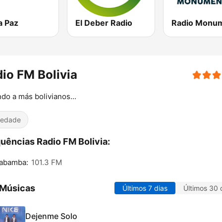
a Paz
El Deber Radio
io FM Bolivia
do a más bolivianos...
iedade
uências Radio FM Bolivia:
abamba:
101.3 FM
 Músicas
Últimos 7 dias
Últimos 30 
Dejenme Solo