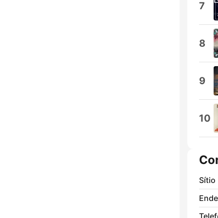
7
8
9
10
Co
Sítio
Ende
Tele