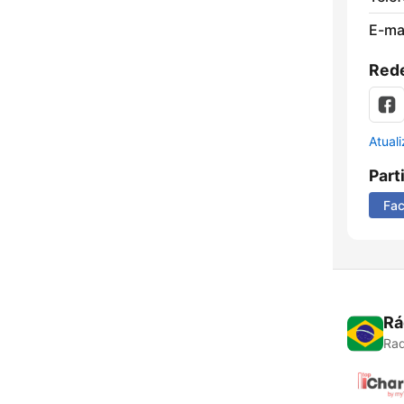
E-mai
Rede
Atual
Part
Fa
Rá
Rad