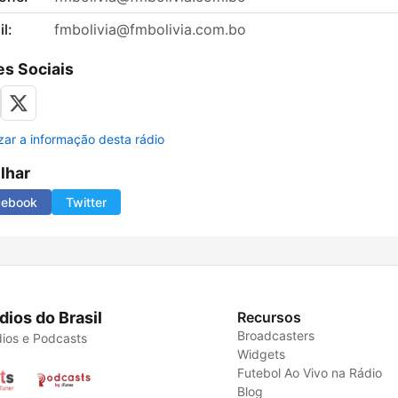
l:
fmbolivia@fmbolivia.com.bo
s Sociais
izar a informação desta rádio
ilhar
cebook
Twitter
dios do Brasil
Recursos
Broadcasters
ios e Podcasts
Widgets
Futebol Ao Vivo na Rádio
Blog