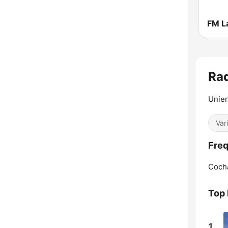
FM L
Rad
Unien
Var
Freq
Coch
Top
1