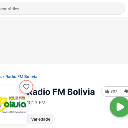
s
Radio FM Bolivia
Radio FM Bolivia
807
101.3 FM
Variedade