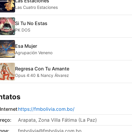
Las Estaciones
Las Cuatro Estaciones
Si Tu No Estas
PK DOS
Esa Mujer
Agrupación Veneno
Regresa Con Tu Amante
Opus 4:40 & Nancy Álvarez
ntatos
 Internet
https://fmbolivia.com.bo/
reço:
Arapata, Zona Villa Fátima (La Paz)
fone:
fmbolivia@fmbolivia.com.bo