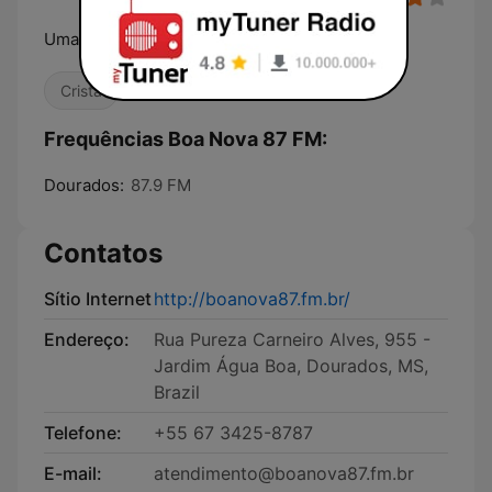
Uma boa nova no ar
Cristã
Frequências Boa Nova 87 FM:
Dourados:
87.9 FM
Contatos
Sítio Internet
http://boanova87.fm.br/
Endereço:
Rua Pureza Carneiro Alves, 955 -
Jardim Água Boa, Dourados, MS,
Brazil
Telefone:
+55 67 3425-8787
E-mail:
atendimento@boanova87.fm.br