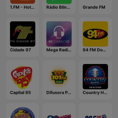
1.FM - Hot Country
Rádio Blink 102 FM
Grande FM
Cidade 97
Mega Radio Mix
94 FM Dourados
Capital 95
Difusora Pantanal 101.9 FM
Country Hits