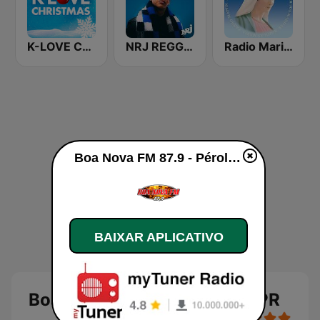
K-LOVE Christmas
NRJ REGGAETON
Radio Maria El Salvador
Boa Nova FM 87.9 - Pérola, PR ao vivo
BAIXAR APLICATIVO
Boa Nova FM 87.9 - Pérola, PR