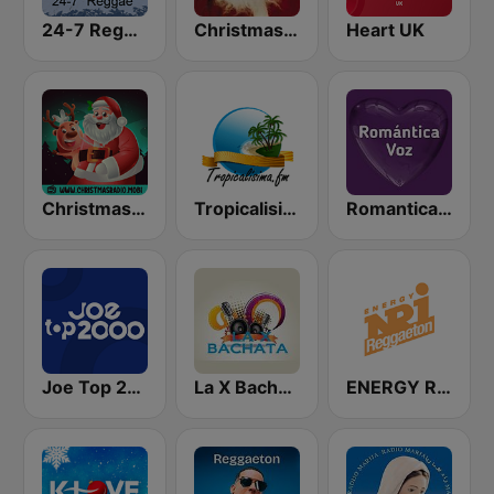
24-7 Reggae
Christmas 365 - Santa's Radio
Heart UK
Christmas Radio
Tropicalisima.fm - Bachata
Romantica Voz
Joe Top 2000
La X Bachata
ENERGY Reggaeton