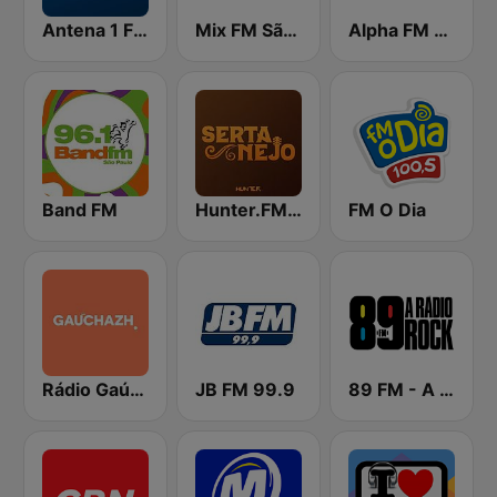
Antena 1 FM
Mix FM São Paulo
Alpha FM 101.7
Band FM
Hunter.FM - Sertanejo
FM O Dia
Rádio Gaúcha ZH
JB FM 99.9
89 FM - A Rádio Rock