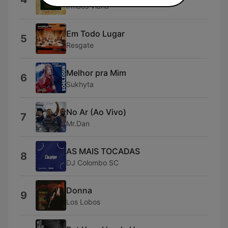
Irmãos Viana
Em Todo Lugar
5
Resgate
Melhor pra Mim
6
Sukhyta
No Ar (Ao Vivo)
7
Mr.Dan
AS MAIS TOCADAS
8
DJ Colombo SC
Donna
9
Los Lobos