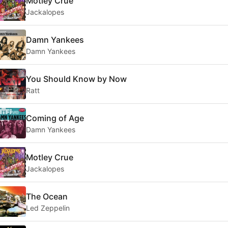
Motley Crue
Jackalopes
Damn Yankees
Damn Yankees
You Should Know by Now
Ratt
Coming of Age
Damn Yankees
Motley Crue
Jackalopes
The Ocean
Led Zeppelin