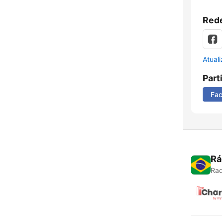
Rede
Atual
Part
Fa
Rá
Rad