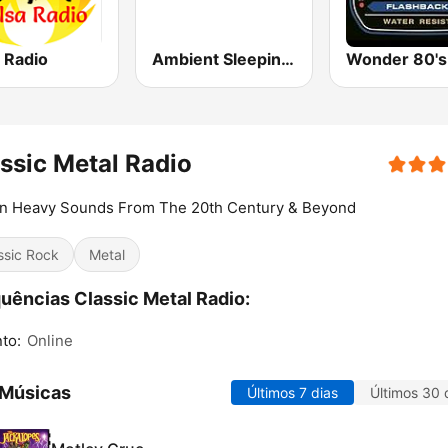
 Radio
Ambient Sleeping Pill
Wonder 80's
ssic Metal Radio
 n Heavy Sounds From The 20th Century & Beyond
ssic Rock
Metal
uências Classic Metal Radio:
to:
Online
 Músicas
Últimos 7 dias
Últimos 30 