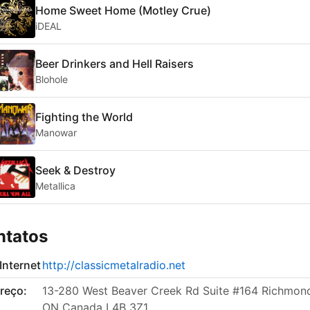
Home Sweet Home (Motley Crue)
iDEAL
Beer Drinkers and Hell Raisers
Blohole
Fighting the World
Manowar
Seek & Destroy
Metallica
ntatos
 Internet
http://classicmetalradio.net
reço:
13-280 West Beaver Creek Rd Suite #164 Richmond 
ON Canada L4B 3Z1