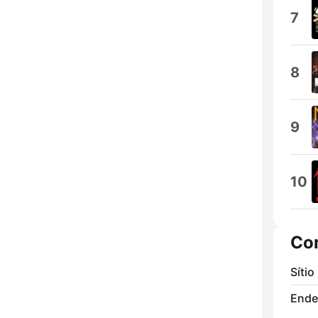
7
8
9
10
Co
Sítio
Ende