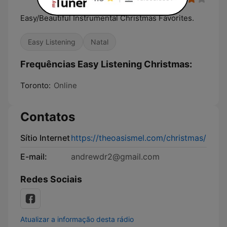
Easy/Beautiful Instrumental Christmas Favorites.
Easy Listening
Natal
Frequências Easy Listening Christmas:
Toronto:
Online
Contatos
Sítio Internet
https://theoasismel.com/christmas/
E-mail:
andrewdr2@gmail.com
Redes Sociais
Atualizar a informação desta rádio