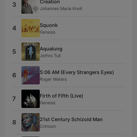
Creation
3
Johannes Maria Knoll
Squonk
4
Genesis
Aqualung
5
Jethro Tull
5:06 AM (Every Strangers Eyes)
6
Roger Waters
Firth of Fifth (Live)
7
Genesis
21st Century Schizoid Man
8
Crimson