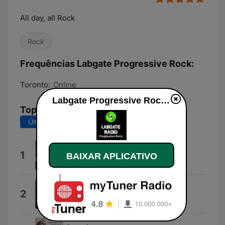
All day, all Rock
Rock
Frequências Labgate Progressive Rock:
Toronto:
Online
Labgate Progressive Rock ao vivo
Top Músicas
Últimos 7 dias
Últimos 30 dias
All Day
1
BAIXAR APLICATIVO
Silvretta Echo
The Hanging Tree
2
Arena