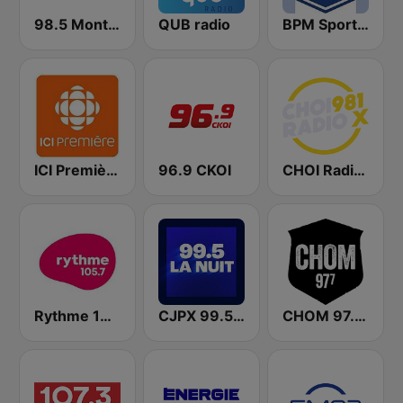
98.5 Montréal
QUB radio
BPM Sports 91.9 FM
ICI Première Québec
96.9 CKOI
CHOI Radio X 98.1 FM
Rythme 105.7 FM
CJPX 99.5 MTL
CHOM 97.7 FM