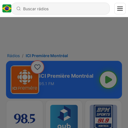
Rádios
ICI Première Montréal
ICI Première Montréal
95.1 FM