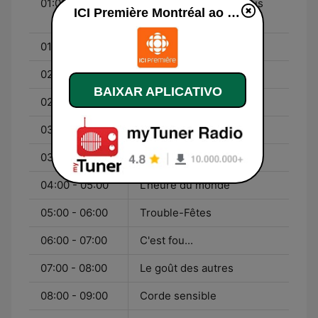
01:00 - 02:58
Plus on est de fous, plus
ICI Première Montréal ao vivo
on lit !
01:00 - 02:00
Aznavour... sur ma vie
02:00 - 03:00
Tricotées serrées
BAIXAR APLICATIVO
02:58 - 03:00
Capsule linguistique
03:00 - 04:00
Les grands entretiens
03:00 - 05:00
Médium large
04:00 - 05:00
L'heure du monde
05:00 - 06:00
Trouble-Fêtes
06:00 - 07:00
C'est fou...
07:00 - 08:00
Le goût des autres
08:00 - 09:00
Corde sensible