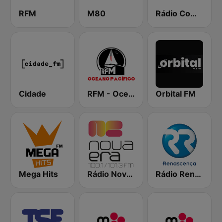
RFM
M80
Rádio Comercial
Cidade
RFM - Oceano Pacífico Online
Orbital FM
Mega Hits
Rádio Nova Era
Rádio Renascença