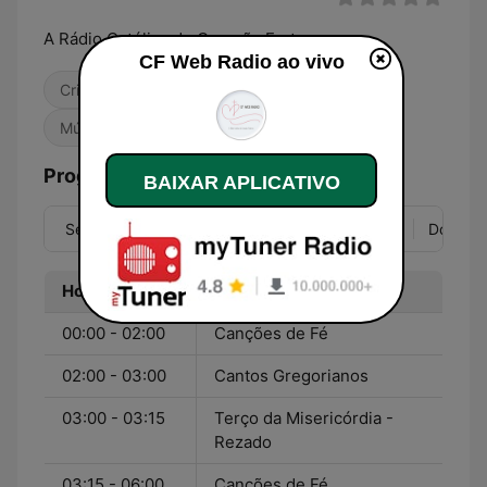
A Rádio Católica do Coração Fraterno
CF Web Radio ao vivo
Cristã
Religião & Espiritualidade
Música Brasileira
Programação
BAIXAR APLICATIVO
Seg
Ter
Qua
Qui
Sex
Sáb
Dom
Hora
Programa
00:00 - 02:00
Canções de Fé
02:00 - 03:00
Cantos Gregorianos
03:00 - 03:15
Terço da Misericórdia -
Rezado
03:15 - 06:00
Canções de Fé