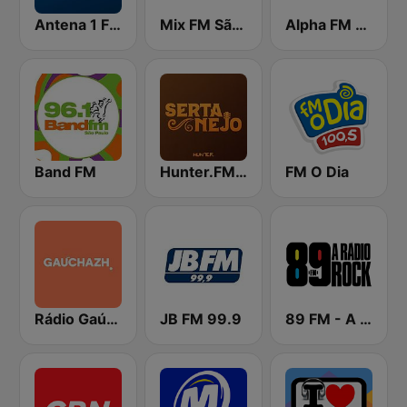
Antena 1 FM
Mix FM São Paulo
Alpha FM 101.7
Band FM
Hunter.FM - Sertanejo
FM O Dia
Rádio Gaúcha ZH
JB FM 99.9
89 FM - A Rádio Rock