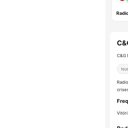
Radio
C&
C&G 
Not
Radio
crise
Fre
Vitóri