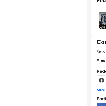
Pod
Co
Sítio
E-mai
Rede
Atual
Part