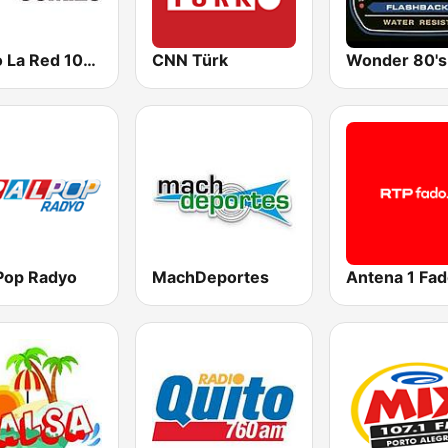
Radio La Red 102.1 FM
CNN Türk
Wonder 80's
 Pop Radyo
MachDeportes
Antena 1 Fa