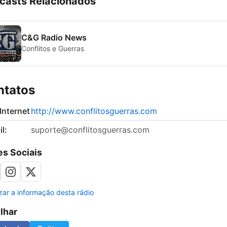
casts Relacionados
C&G Radio News
Conflitos e Guerras
ntatos
 Internet
http://www.conflitosguerras.com
l:
suporte@conflitosguerras.com
s Sociais
izar a informação desta rádio
ilhar