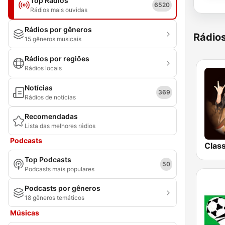
Top Rádios
6520
Rádios mais ouvidas
Rádios por gêneros
Rádio
15 gêneros musicais
Rádios por regiões
Rádios locais
Notícias
369
Rádios de notícias
Recomendadas
Lista das melhores rádios
Podcasts
Top Podcasts
50
Podcasts mais populares
Podcasts por gêneros
18 gêneros temáticos
Músicas