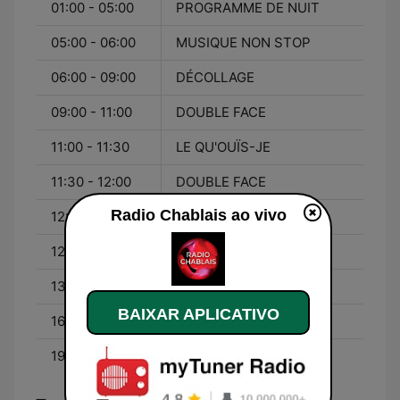
01:00 - 05:00
PROGRAMME DE NUIT
05:00 - 06:00
MUSIQUE NON STOP
06:00 - 09:00
DÉCOLLAGE
09:00 - 11:00
DOUBLE FACE
11:00 - 11:30
LE QU'OUÏS-JE
11:30 - 12:00
DOUBLE FACE
Radio Chablais ao vivo
12:00 - 12:15
LE JOURNAL
12:30 - 13:00
PLAN LARGE
13:00 - 16:00
ECOUTE QUE COUTE
BAIXAR APLICATIVO
16:00 - 19:00
VADE RETRO ANANAS
19:00 - 01:00
MUSIQUE NON STOP