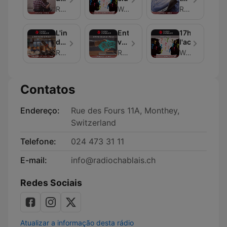
nous
des
Radio Chablais
Webmaster
Radio Chablais
sports
L'invité
Entre
17h
du
vous
l'actu
direct
et
Radio Chablais
Radio Chablais
Webmaster
nous
Contatos
Endereço:
Rue des Fours 11A, Monthey,
Switzerland
Telefone:
024 473 31 11
E-mail:
info@radiochablais.ch
Redes Sociais
Atualizar a informação desta rádio