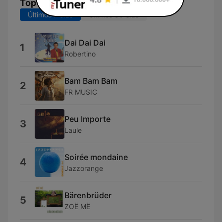
Top Músicas
Últimos 7 dias
Últimos 30 dias
Dai Dai Dai
1
Robertino
Bam Bam Bam
2
FR MUSIC
Peu Importe
3
Laule
Soirée mondaine
4
Jazzorange
Bärenbrüder
5
ZOË MË