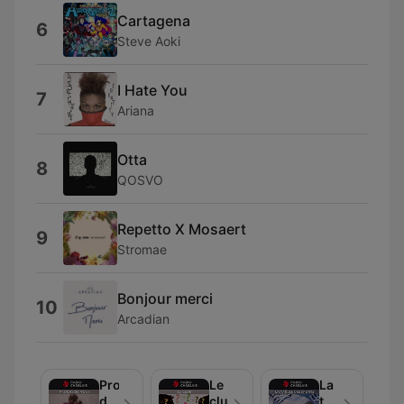
Cartagena
6
Steve Aoki
I Hate You
7
Ariana
Otta
8
QOSVO
Repetto X Mosaert
9
Stromae
Bonjour merci
10
Arcadian
Proche
Le
La
de
club
tablée