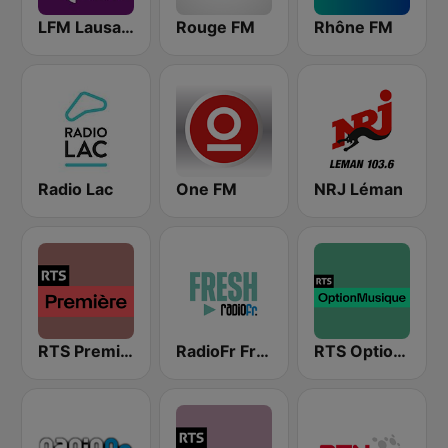
LFM Lausanne FM
Rouge FM
Rhône FM
Radio Lac
One FM
NRJ Léman
RTS Première
RadioFr Fresh
RTS Option Musique