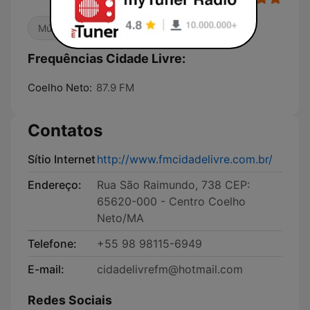
Música Brasileira
Frequências Cidade Livre:
Coelho Neto:
87.9 FM
Contatos
Sítio Internet
http://www.fmcidadelivre.com.br/
Endereço:
Rua São Raimundo, 738 CEP:
65620-000 - Centro Coelho
Neto/MA
Telefone:
+55 98 98115-6949
E-mail:
cidadelivrefm@hotmail.com
Redes Sociais