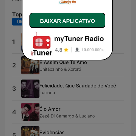
Top Músicas
BAIXAR APLICATIVO
Últimos 7 dias
Últimos 30 dias
Faz Mais Uma Vez Comigo
1
Zezé Di Camargo & Luciano
É Assim Que Te Amo
2
Chitãozinho & Xororó
Felicidade, Que Saudade de Você
3
Luciano
É o Amor
4
Zezé Di Camargo & Luciano
Evidências
5