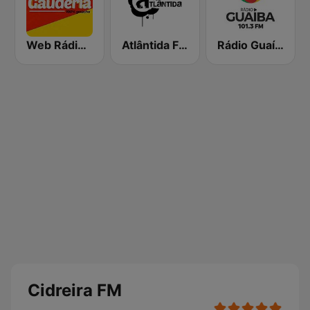
Web Rádio Gaudéria
Atlântida FM Porto Alegre
Rádio Guaíba
Cidreira FM