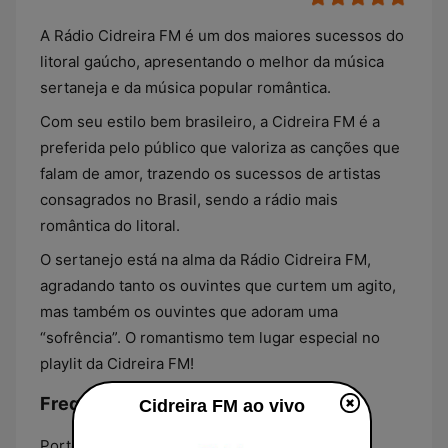
A Rádio Cidreira FM é um dos maiores sucessos do
litoral gaúcho, apresentando o melhor da música
sertaneja e da música popular romântica.
Com seu estilo bem brasileiro, a Cidreira FM é a
preferida pelo público que valoriza as canções que
falam de amor, trazendo os sucessos de artistas
consagrados no Brasil, sendo a rádio mais
romântica do litoral.
O sertanejo está na alma da Rádio Cidreira FM,
agradando tanto os ouvintes que curtem um agito,
mas também os ouvintes que adoram uma
“sofrência”. O romantismo tem lugar especial no
playlit da Cidreira FM!
Frequências Cidreira FM:
Cidreira FM ao vivo
Porto Alegre:
91.3 FM